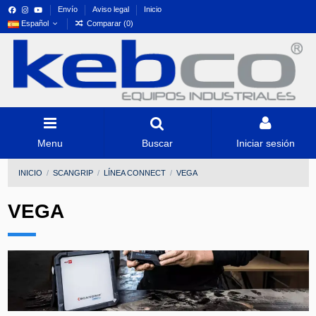
Envío
Aviso legal
Inicio
Español
Comparar (
0
)
Menu
Buscar
Iniciar sesión
INICIO
SCANGRIP
LÍNEA CONNECT
VEGA
VEGA